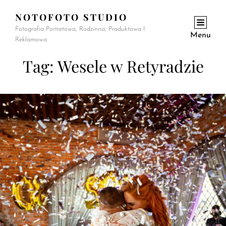
NOTOFOTO STUDIO
Fotografia Portretowa, Rodzinna, Produktowa I
Menu
Reklamowa
Tag:
Wesele w Retyradzie