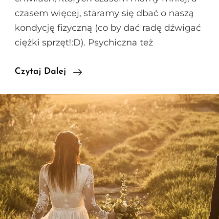
czasem więcej, staramy się dbać o naszą
kondycję fizyczną (co by dać radę dźwigać
ciężki sprzęt!:D). Psychiczna też
Fitsesja
Czytaj Dalej
Z
Mateuszem