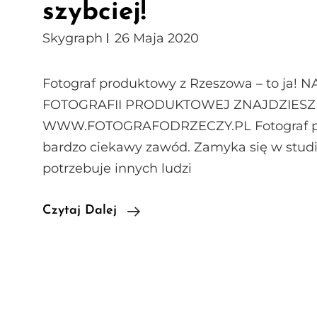
szybciej!
Skygraph
26 Maja 2020
Fotograf produktowy z Rzeszowa – to ja!
FOTOGRAFII PRODUKTOWEJ ZNAJDZIESZ
WWW.FOTOGRAFODRZECZY.PL Fotograf p
bardzo ciekawy zawód. Zamyka się w studi
potrzebuje innych ludzi
Fotograf
Czytaj Dalej
Produktowy
Poszukiwany?
Znajdź
Go
Szybciej!