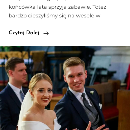
końcówka lata sprzyja zabawie. Toteż
bardzo cieszyliśmy się na wesele w
Wesele
Czytaj Dalej
W
Hotelu
Sokół
–
Elegancko
I
Z
Klasą