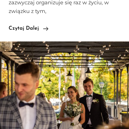
zazwyczaj organizuje się raz w życiu, w
związku z tym,
Ślub
Czytaj Dalej
Kościelny
–
Zobacz
Od
Czego
Zacząć!
Krok
Po
Kroku