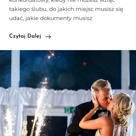
konkordatowy, kiedy nie możesz wziąć
takiego ślubu, do jakich miejsc musisz się
udać, jakie dokumenty musisz
Formalności
Czytaj Dalej
Ślubne
–
Ślub
Konkordatowy
–
Od
Czego
Zacząć?