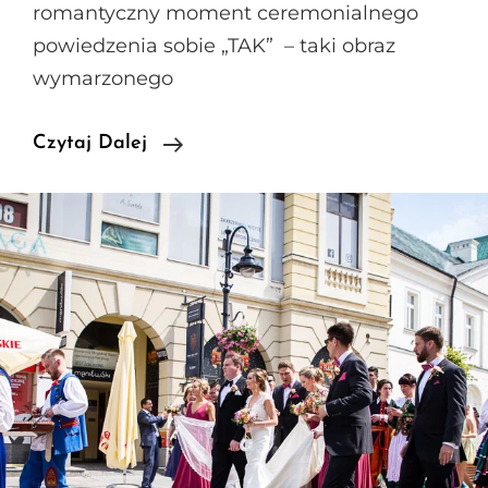
romantyczny moment ceremonialnego
powiedzenia sobie „TAK” – taki obraz
wymarzonego
Plenerowy
Czytaj Dalej
Ślub
Cywilny,
A
Potem…
Niebanalne
Wesele