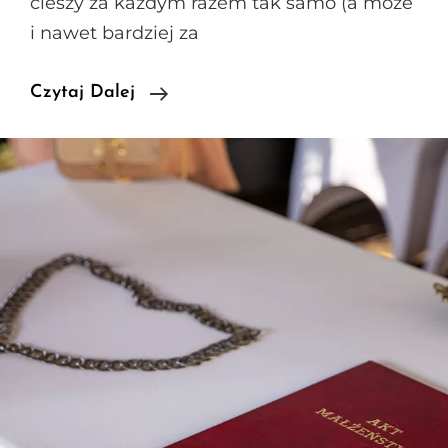
cieszy za każdym razem tak samo (a może
i nawet bardziej za
Wesele
Czytaj Dalej
Pod
Namiotem
–
A
Teść
Wygłosił
Kazanie…