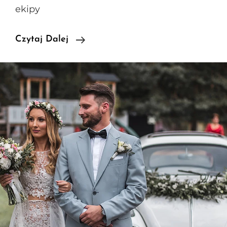
ekipy
Wrześniowy
Czytaj Dalej
Ślub
Eweliny
I
Pawła
W
Złotym
Pałacu