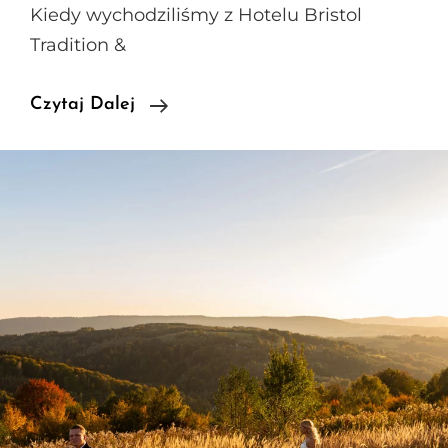
Kiedy wychodziliśmy z Hotelu Bristol
Tradition &
Folkowe
Czytaj Dalej
Wesele
W
Hotelu
Bristol
Tradition
&
Luxury