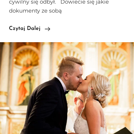
cywilny się odbył. Dowiecie się jakie
dokumenty ze sobą
Ślub
Czytaj Dalej
Cywilny
–
Zobacz
Od
Czego
Zacząć!
Krok
Po
Kroku