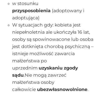
w stosunku
przysposobienia
(adoptowany i
adoptująca)
W sytuacjach gdy: kobieta jest
niepełnoletnia ale ukończyła 16 lat,
osoby są spowinowacone lub osoba
jest dotknięta chorobą psychiczną –
istnieje możliwość zawarcia
małżeństwa po
uprzednim
uzyskaniu zgody
sądu
.Nie mogą zawrzeć
małżeństwa osoby
całkowicie
ubezwłasnowolnione
.